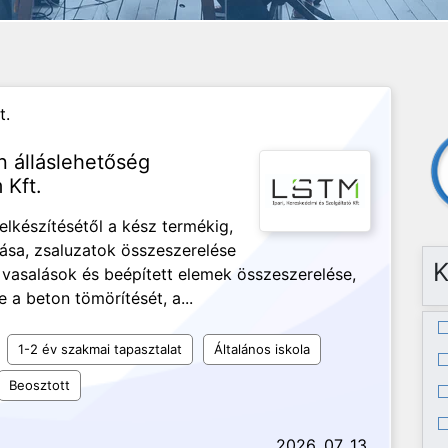
t.
 álláslehetőség
 Kft.
lkészítésétől a kész termékig,
tása, zsaluzatok összeszerelése
K
 vasalások és beépített elemek összeszerelése,
a beton tömörítését, a...
1-2 év szakmai tapasztalat
Általános iskola
Beosztott
2026. 07. 13.