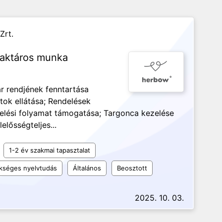
Zrt.
 raktáros munka
ár rendjének fenntartása
atok ellátása; Rendelések
elési folyamat támogatása; Targonca kezelése
elősségteljes...
1-2 év szakmai tapasztalat
kséges nyelvtudás
Általános
Beosztott
2025. 10. 03.