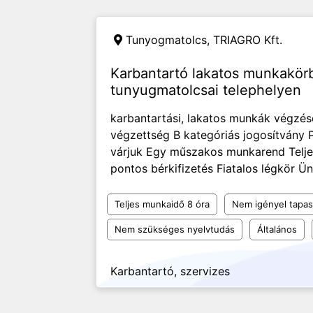
Tunyogmatolcs,
TRIAGRO Kft.
Karbantartó lakatos munkakör
tunyugmatolcsai telephelyen
karbantartási, lakatos munkák végzése
végzettség B kategóriás jogosítvány 
várjuk Egy műszakos munkarend Teljes
pontos bérkifizetés Fiatalos légkör Ü
Teljes munkaidő 8 óra
Nem igényel tapas
Nem szükséges nyelvtudás
Általános
Karbantartó, szervizes