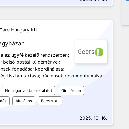
Care Hungary Kft.
regyházán
a az ügyfélkezelő rendszerben;
e; belső postai küldemények
ensek fogadása; koordinálása;
iség tisztán tartása; páciensek dokumentumaival...
Nem igényel tapasztalatot
Gimnázium
udás
Általános
Beosztott
2025. 10. 16.