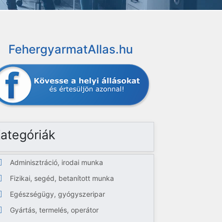
FehergyarmatAllas.hu
ategóriák
Adminisztráció, irodai munka
Fizikai, segéd, betanított munka
Egészségügy, gyógyszeripar
Gyártás, termelés, operátor