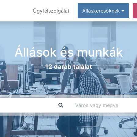
Ügyfélszolgálat
Álláskeresőknek
Állások és munkák
12 darab találat