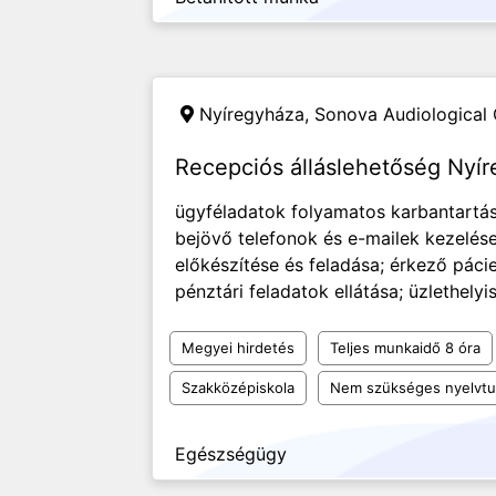
Nyíregyháza,
Sonova Audiological 
Recepciós álláslehetőség Nyí
ügyféladatok folyamatos karbantartás
bejövő telefonok és e-mailek kezelés
előkészítése és feladása; érkező páci
pénztári feladatok ellátása; üzlethely
Megyei hirdetés
Teljes munkaidő 8 óra
Szakközépiskola
Nem szükséges nyelvt
Egészségügy