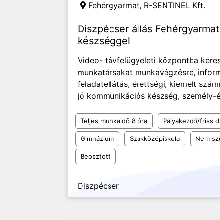
Fehérgyarmat,
R-SENTINEL Kft.
Diszpécser állás Fehérgyarma
készséggel
Video- távfelügyeleti központba kere
munkatársakat munkavégzésre, inform
feladatellátás, érettségi, kiemelt szám
jó kommunikációs készség, személy-és
Teljes munkaidő 8 óra
Pályakezdő/friss d
Gimnázium
Szakközépiskola
Nem sz
Beosztott
Diszpécser