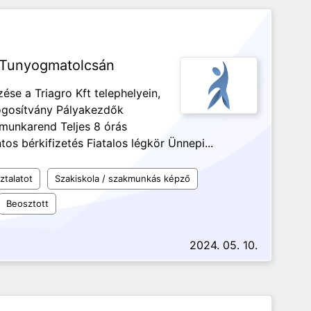
 Tunyogmatolcsán
ése a Triagro Kft telephelyein,
jogosítvány Pályakezdők
 munkarend Teljes 8 órás
os bérkifizetés Fiatalos légkör Ünnepi...
ztalatot
Szakiskola / szakmunkás képző
Beosztott
2024. 05. 10.