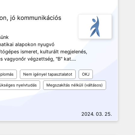
ton, jó kommunikációs
sünk
atikai alapokon nyugvó
ítógépes ismeret, kulturált megjelenés,
 vagyonőr végzettség, "B" kat....
iplomás
Nem igényel tapasztalatot
OKJ
ükséges nyelvtudás
Megszakítás nélküli (váltásos)
2024. 03. 25.