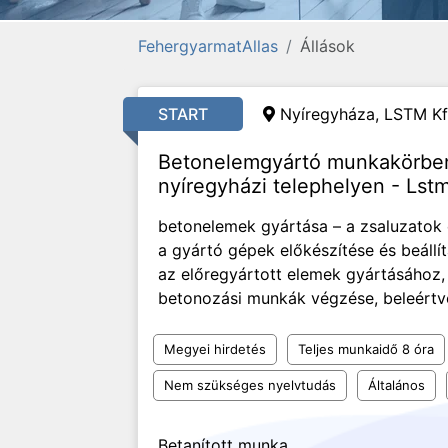
FehergyarmatAllas
Állások
START
Nyíregyháza,
LSTM Kf
Betonelemgyártó munkakörben
nyíregyházi telephelyen - Lstm
betonelemek gyártása – a zsaluzatok e
a gyártó gépek előkészítése és beállí
az előregyártott elemek gyártásához,
betonozási munkák végzése, beleértve 
Megyei hirdetés
Teljes munkaidő 8 óra
Nem szükséges nyelvtudás
Általános
Betanított munka