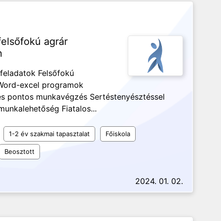
felsőfokú agrár
n
 feladatok Felsőfokú
 Word-excel programok
z és pontos munkavégzés Sertéstenyésztéssel
munkalehetőség Fiatalos...
1-2 év szakmai tapasztalat
Főiskola
Beosztott
2024. 01. 02.