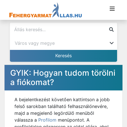
GYIK: Hogyan tudom törölni
a fiókomat?
A bejelentkezést követően kattintson a jobb
felső sarokban található felhasználónevére,
majd a megjelenő legördülő menüből
válassza a
Profilom
menüpontot. A
profiloldalon görgessen az oldal aljára, ahol