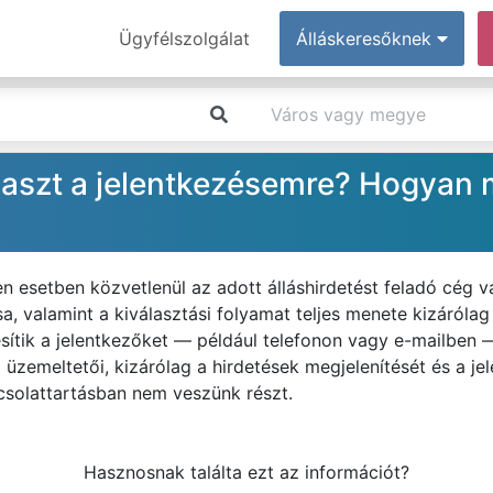
Ügyfélszolgálat
Álláskeresőknek
laszt a jelentkezésemre? Hogyan 
n esetben közvetlenül az adott álláshirdetést feladó cég 
sa, valamint a kiválasztási folyamat teljes menete kizárólag
sítik a jelentkezőket — például telefonon vagy e-mailben 
l üzemeltetői, kizárólag a hirdetések megjelenítését és a je
csolattartásban nem veszünk részt.
Hasznosnak találta ezt az információt?