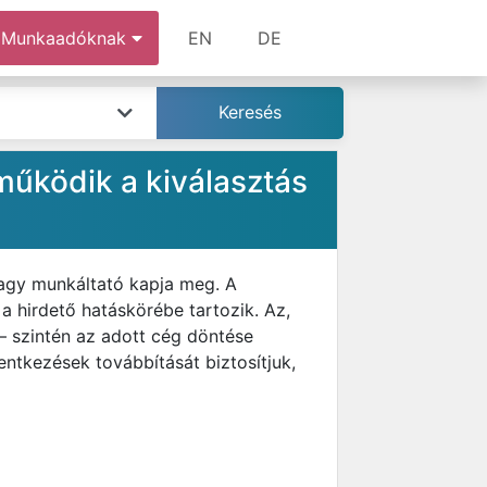
Munkaadóknak
EN
DE
működik a kiválasztás
vagy munkáltató kapja meg. A
 a hirdető hatáskörébe tartozik. Az,
— szintén az adott cég döntése
lentkezések továbbítását biztosítjuk,