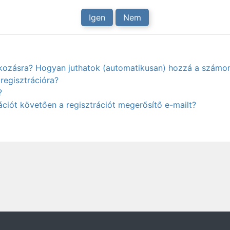
Igen
Nem
atkozásra? Hogyan juthatok (automatikusan) hozzá a számo
regisztrációra?
?
ciót követően a regisztrációt megerősítő e-mailt?