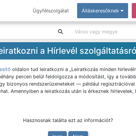
Ügyfélszolgálat
Álláskeresőknek
ratkozni a Hírlevél szolgáltatásró
esítő
oldalon tud leiratkozni a „Leiratkozás minden hirlevél
néhány percen belül feldolgozza a módosítást, így a tová
 hogy bizonyos rendszerüzeneteket — például regisztrációval
at. Amennyiben a leiratkozás után is érkeznek hírlevelek, 
Hasznosnak találta ezt az információt?