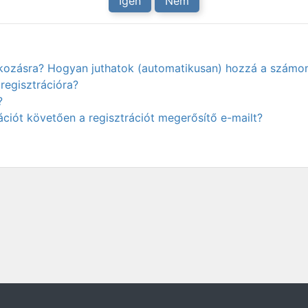
Igen
Nem
atkozásra? Hogyan juthatok (automatikusan) hozzá a számo
regisztrációra?
?
ciót követően a regisztrációt megerősítő e-mailt?