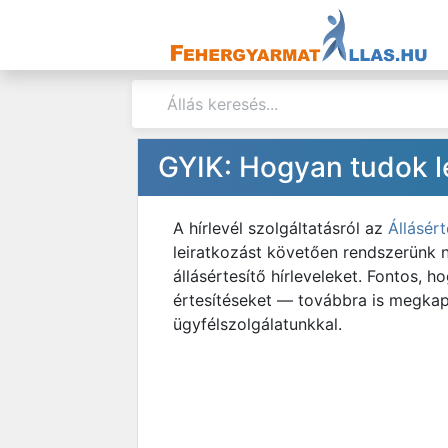
GYIK: Hogyan tudok lei
A hírlevél szolgáltatásról az
Állásért
leiratkozást követően rendszerünk 
állásértesítő hírleveleket. Fontos,
értesítéseket — továbbra is megkaph
ügyfélszolgálatunkkal.