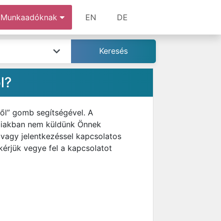
Munkaadóknak
EN
DE
l?
ről” gomb segítségével. A
bbiakban nem küldünk Önnek
 vagy jelentkezéssel kapcsolatos
kérjük vegye fel a kapcsolatot