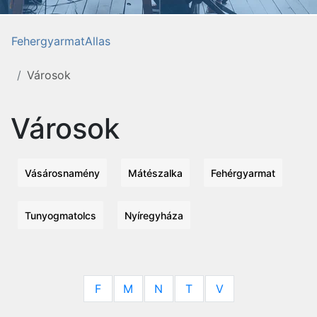
FehergyarmatAllas
Városok
Városok
Vásárosnamény
Mátészalka
Fehérgyarmat
Tunyogmatolcs
Nyíregyháza
F
M
N
T
V