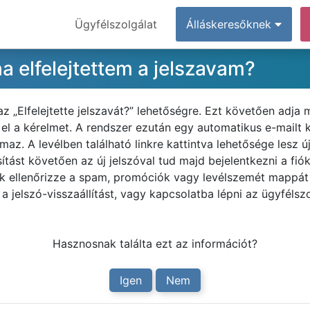
Ügyfélszolgálat
Álláskeresőknek
a elfelejtettem a jelszavam?
az „Elfelejtette jelszavát?” lehetőségre. Ezt követően adja 
je el a kérelmet. A rendszer ezután egy automatikus e-mailt
az. A levélben található linkre kattintva lehetősége lesz ú
sítást követően az új jelszóval tud majd bejelentkezni a fi
ük ellenőrizze a spam, promóciók vagy levélszemét mappát 
 jelszó-visszaállítást, vagy kapcsolatba lépni az ügyfélszo
Hasznosnak találta ezt az információt?
Igen
Nem