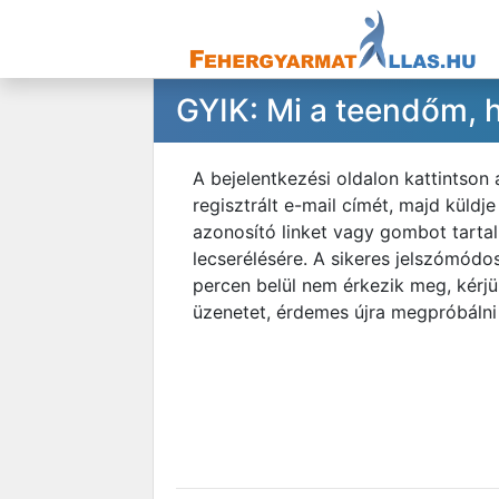
GYIK: Mi a teendőm, h
A bejelentkezési oldalon kattintson 
regisztrált e-mail címét, majd küld
azonosító linket vagy gombot tartalm
lecserélésére. A sikeres jelszómódo
percen belül nem érkezik meg, kérj
üzenetet, érdemes újra megpróbálni a