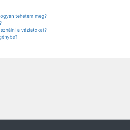
. Hogyan tehetem meg?
?
ználni a vázlatokat?
igénybe?