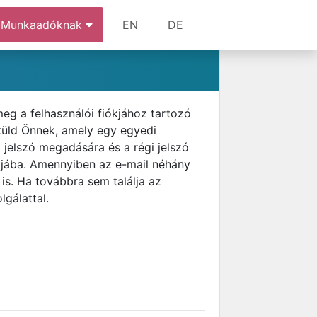
Munkaadóknak
EN
DE
meg a felhasználói fiókjához tartozó
 küld Önnek, amely egy egyedi
j jelszó megadására és a régi jelszó
ókjába. Amennyiben az e-mail néhány
is. Ha továbbra sem találja az
lgálattal.